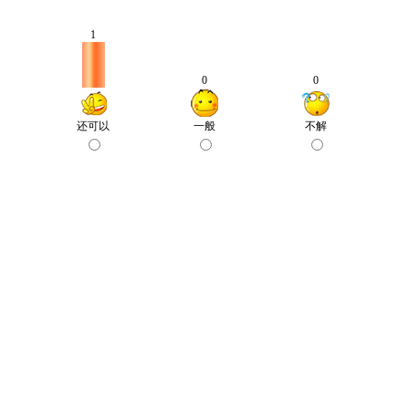
1
0
0
还可以
一般
不解