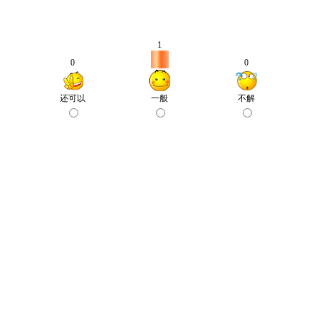
1
0
0
还可以
一般
不解